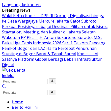
Langsung ke konten
Breaking News
Wakil Ketua Komisi I DPR RI Dorong Digitalisasi hingga
ke Desa Wargajaya
Mercure Jakarta Gatot Subroto
Perkuat Posisinya sebagai Destinasi Pilihan untuk Bisnis,
Staycation, Meeting, dan Kuliner di Jakarta Selatan
Waketum PP PELTI ,H. Anton Sukartono Suratto, M.Si.
Buka Liga Tenis Indonesia 2026 Seri 1
Telkom Gandeng
Pemkot Bogor dan LAZ Harfa Percepat Penurunan
Stunting di Bogor Barat & Tanah Sareal
Komisi I: Ini
Saatnya Platform Global Berbagi Beban Infrastruktur
Digital
Indeks
Home
Berita Hari ini