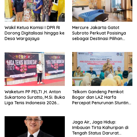
Wakil Ketua Komisi I DPR RI
Mercure Jakarta Gatot
Dorong Digitalisasi hingga ke
Subroto Perkuat Posisinya
Desa Wargajaya
sebagai Destinasi Pilihan
untuk Bisnis, Staycation,
Meeting, dan Kuliner di
Jakarta Selatan
Waketum PP PELTI ,H. Anton
Telkom Gandeng Pemkot
Sukartono Suratto, M.Si. Buka
Bogor dan LAZ Harfa
Liga Tenis Indonesia 2026
Percepat Penurunan Stunting
Seri 1
di Bogor Barat & Tanah
Sareal
Jaga Air, Jaga Hidup:
Imbauan Tirta Kahuripan di
Tengah Status Darurat