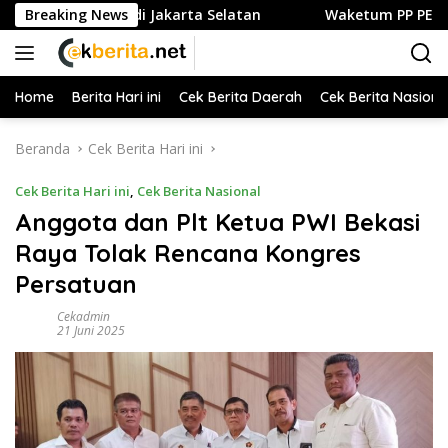
Langsung
dan Kuliner di Jakarta Selatan
Breaking News
Waketum PP PELTI ,H. Ant
ke
konten
Home
Berita Hari ini
Cek Berita Daerah
Cek Berita Nasiona
Beranda
Cek Berita Hari ini
Cek Berita Hari ini
,
Cek Berita Nasional
Anggota dan Plt Ketua PWI Bekasi
Raya Tolak Rencana Kongres
Persatuan
Cekadmin
21 Juni 2025