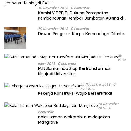
30 November 2018
0 Komentar
Komisi V DPR RI Dukung Percepatan
Pembangunan Kembali Jembatan Kuning di
PALU
29 November 2018
0 Komentar
Dewan Pengurus Korpri Kemendagri Dilantik
29
Nove
Mber 2018
0 Komentar
IAIN Samarinda Siap Bertransformasi
Menjadi Universitas
29 November 2018
0
Komentar
Pekerja Konstruksi Wajib Bersertifikat
28 November
2018
0
Komentar
Balai Taman Wakatobi Budidayakan
Mangrove