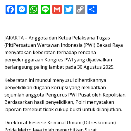
F
M
W
Li
G
T
C
S
ac
e
h
n
m
w
o
h
e
ss
at
e
ai
itt
p
ar
b
e
s
l
er
y
e
JAKARTA – Anggota dan Ketua Pelaksana Tugas
o
n
A
Li
(Plt)Persatuan Wartawan Indonesia (PWI) Bekasi Raya
menyatakan keberatan terhadap rencana
o
g
p
n
penyelenggaraan Kongres PWI yang dijadwalkan
k
er
p
k
berlangsung paling lambat pada 30 Agustus 2025.
Keberatan ini muncul menyusul dihentikannya
penyelidikan dugaan korupsi yang melibatkan
sejumlah anggota Pengurus PWI Pusat oleh Kepolisian.
Berdasarkan hasil penyelidikan, Polri menyatakan
laporan tersebut tidak cukup bukti untuk dilanjutkan.
Direktorat Reserse Kriminal Umum (Ditreskrimum)
Polda Metro Jaya telah menerbitkan Surat