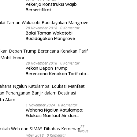
Pekerja Konstruksi Wajib
Bersertifikat
28 November 2018
0 Komentar
Balai Taman Wakatobi
Budidayakan Mangrove
28 November 2018
0 Komentar
Pekan Depan Trump
Berencana Kenakan Tarif atas
Mobil Impor
1 November 2024
0 Komentar
Wahana Ngalun Katulampa:
Edukasi Manfaat Air dan
Penanganan Banjir dalam
Destinasi Wisata Alam
27
Nove
Mber 2018
0 Komentar