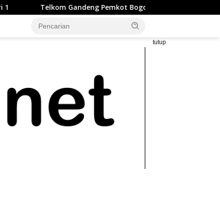
elkom Gandeng Pemkot Bogor dan LAZ Harfa Percepat Penuruna
tutup