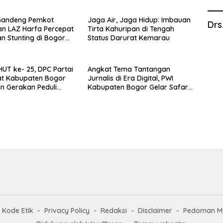
Gandeng Pemkot
Jaga Air, Jaga Hidup: Imbauan
Drs
n LAZ Harfa Percepat
Tirta Kahuripan di Tengah
n Stunting di Bogor
Status Darurat Kemarau
Tanah Sareal
UT ke- 25, DPC Partai
Angkat Tema Tantangan
t Kabupaten Bogor
Jurnalis di Era Digital, PWI
n Gerakan Peduli
Kabupaten Bogor Gelar Safari
gan
Jurnalis Ke-V
Kode Etik
Privacy Policy
Redaksi
Disclaimer
Pedoman Me