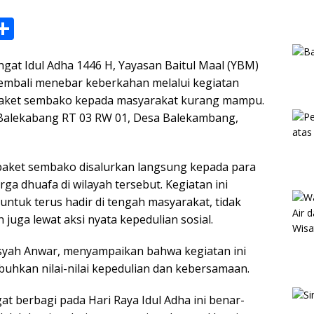
S
h
at Idul Adha 1446 H, Yayasan Baitul Maal (YBM)
ar
mbali menebar keberkahan melalui kegiatan
e
paket sembako kepada masyarakat kurang mampu.
i
 Balekabang RT 03 RW 01, Desa Balekambang,
paket sembako disalurkan langsung kepada para
 dhuafa di wilayah tersebut. Kegiatan ini
tuk terus hadir di tengah masyarakat, tidak
 juga lewat aksi nyata kepedulian sosial.
yah Anwar, menyampaikan bahwa kegiatan ini
hkan nilai-nilai kepedulian dan kebersamaan.
 berbagi pada Hari Raya Idul Adha ini benar-