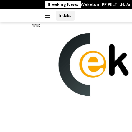
Langsung
i Jakarta Selatan
Breaking News
Waketum PP PELTI ,H. Anton Sukartono
ke
konten
Indeks
tutup