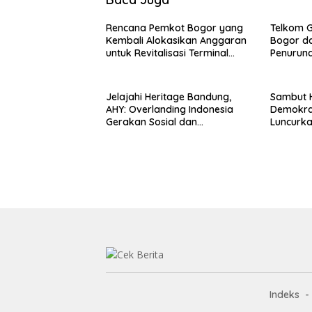
Rencana Pemkot Bogor yang
Telkom 
Kembali Alokasikan Anggaran
Bogor da
untuk Revitalisasi Terminal
Penuruna
Bubulak Tahap III Mendapat
Barat & 
Kritik dari Angga Alan
Surawijaya
Jelajahi Heritage Bandung,
Sambut H
AHY: Overlanding Indonesia
Demokra
Gerakan Sosial dan
Luncurka
Kebangsaan
Lingkun
Indeks