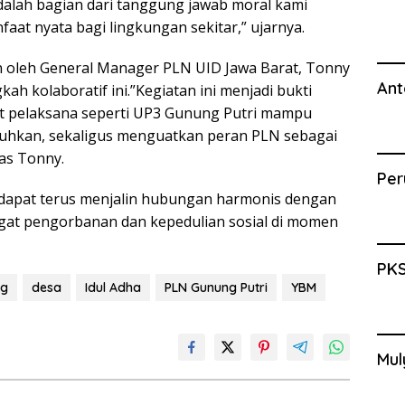
adalah bagian dari tanggung jawab moral kami
aat nyata bagi lingkungan sekitar,” ujarnya.
n oleh General Manager PLN UID Jawa Barat, Tonny
Ant
ah kolaboratif ini.”Kegiatan ini menjadi bukti
t pelaksana seperti UP3 Gunung Putri mampu
hkan, sekaligus menguatkan peran PLN sebagai
as Tonny.
Per
p dapat terus menjalin hubungan harmonis dengan
at pengorbanan dan kepedulian sosial di momen
PKS
ng
desa
Idul Adha
PLN Gunung Putri
YBM
Mul