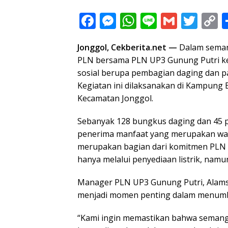
F
M
W
Li
G
T
C
ac
e
h
n
m
w
o
Jonggol, Cekberita.net
—
Dalam semang
e
ss
at
e
ai
itt
p
PLN bersama PLN UP3 Gunung Putri ke
b
e
s
l
er
y
sosial berupa pembagian daging dan 
o
n
A
L
Kegiatan ini dilaksanakan di Kampung
o
g
p
n
Kecamatan Jonggol.
k
er
p
k
Sebanyak 128 bungkus daging dan 45 
penerima manfaat yang merupakan warga
merupakan bagian dari komitmen PLN un
hanya melalui penyediaan listrik, namun
Manager PLN UP3 Gunung Putri, Alams
menjadi momen penting dalam menumbu
“Kami ingin memastikan bahwa semangat