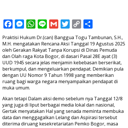
Facebook
Messenger
WhatsApp
Line
Gmail
Twitter
Copy
Share
Link
Praktisi Hukum Dr.(can) Banggua Togu Tambunan, S.H.,
M.H. mengatakan Rencana Aksi Tanggal 19 Agustus 2025
oleh Gerakan Rakyat Tanpa Korupsi di Dinas Pemuda
dan Olah raga Kota Bogor, di dasari Pasal 28E ayat (3)
UUD 1945 secara jelas menjamin kebebasan berserikat,
berkumpul, dan mengeluarkan pendapat. Demikian pula
dengan UU Nomor 9 Tahun 1998 yang memberikan
ruang bagi warga negara menyampaikan pendapat di
muka umum.
Akan tetapi Dalam aksi demo sebelum nya Tanggal 12/8
yang juga di liput berbagai media lokal dan nasional,
Gertak menyatakan Hal yang senada meminta membuka
data dan menggagalkan Lelang dan Aspirasi tersebut
diterima diruang kesekretariatan Pemko Bogor, masa