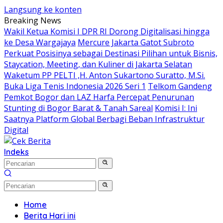
Langsung ke konten
Breaking News
Wakil Ketua Komisi I DPR RI Dorong Digitalisasi hingga
ke Desa Wargajaya
Mercure Jakarta Gatot Subroto
Perkuat Posisinya sebagai Destinasi Pilihan untuk Bisnis,
Staycation, Meeting, dan Kuliner di Jakarta Selatan
Waketum PP PELTI ,H. Anton Sukartono Suratto, M.Si.
Buka Liga Tenis Indonesia 2026 Seri 1
Telkom Gandeng
Pemkot Bogor dan LAZ Harfa Percepat Penurunan
Stunting di Bogor Barat & Tanah Sareal
Komisi I: Ini
Saatnya Platform Global Berbagi Beban Infrastruktur
Digital
Indeks
Home
Berita Hari ini