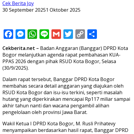
Cek Berita Joy
30 September 2025
1 Oktober 2025
Facebook
Messenger
WhatsApp
Line
Gmail
Twitter
Copy
Share
Link
Cekberita.net –
Badan Anggaran (Banggar) DPRD Kota
Bogor melanjutkan agenda rapat pembahasan KUA-
PPAS 2026 dengan pihak RSUD Kota Bogor, Selasa
(30/9/2025).
Dalam rapat tersebut, Banggar DPRD Kota Bogor
membahas secara detail anggaran yang diajukan oleh
RSUD Kota Bogor dan isu-isu terkini, seperti masalah
hutang yang diperkirakan mencapai Rp117 miliar sampai
akhir tahun nanti dan wacana pengambil alihan
pengelolaan oleh provinsi Jawa Barat.
Wakil Ketua I DPRD Kota Bogor, M. Rusli Prihatevy
menyampaikan berdasarkan hasil rapat, Banggar DPRD