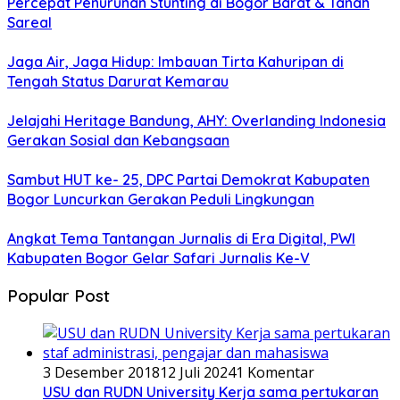
Percepat Penurunan Stunting di Bogor Barat & Tanah
Sareal
Jaga Air, Jaga Hidup: Imbauan Tirta Kahuripan di
Tengah Status Darurat Kemarau
Jelajahi Heritage Bandung, AHY: Overlanding Indonesia
Gerakan Sosial dan Kebangsaan
Sambut HUT ke- 25, DPC Partai Demokrat Kabupaten
Bogor Luncurkan Gerakan Peduli Lingkungan
Angkat Tema Tantangan Jurnalis di Era Digital, PWI
Kabupaten Bogor Gelar Safari Jurnalis Ke-V
Popular Post
3 Desember 2018
12 Juli 2024
1 Komentar
USU dan RUDN University Kerja sama pertukaran