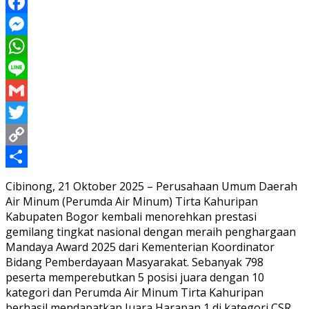
Facebook
Messenger
WhatsApp
Line
Gmail
Twitter
Copy
Link
Share
Cibinong, 21 Oktober 2025 – Perusahaan Umum Daerah
Air Minum (Perumda Air Minum) Tirta Kahuripan
Kabupaten Bogor kembali menorehkan prestasi
gemilang tingkat nasional dengan meraih penghargaan
Mandaya Award 2025 dari Kementerian Koordinator
Bidang Pemberdayaan Masyarakat. Sebanyak 798
peserta memperebutkan 5 posisi juara dengan 10
kategori dan Perumda Air Minum Tirta Kahuripan
berhasil mendapatkan Juara Harapan 1 di kategori CSR