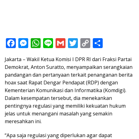
F
M
W
Li
G
T
C
S
ac
e
h
n
m
w
o
h
Jakarta – Wakil Ketua Komisi I DPR RI dari Fraksi Partai
e
ss
at
e
ai
itt
p
ar
Demokrat, Anton Suratto, menyampaikan serangkaian
b
e
s
l
er
y
e
pandangan dan pertanyaan terkait penanganan berita
o
n
A
Li
hoax saat Rapat Dengar Pendapat (RDP) dengan
o
g
p
n
Kementerian Komunikasi dan Informatika (Komdigi).
Dalam kesempatan tersebut, dia menekankan
k
er
p
k
pentingnya regulasi yang memiliki kekuatan hukum
jelas untuk menangani masalah yang semakin
meresahkan ini.
“Apa saja regulasi yang diperlukan agar dapat