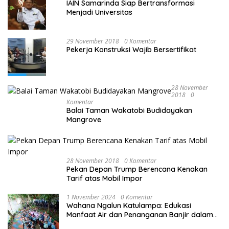
IAIN Samarinda Siap Bertransformasi
Menjadi Universitas
29 November 2018
0 Komentar
Pekerja Konstruksi Wajib Bersertifikat
28 November
2018
0
Komentar
Balai Taman Wakatobi Budidayakan
Mangrove
28 November 2018
0 Komentar
Pekan Depan Trump Berencana Kenakan
Tarif atas Mobil Impor
1 November 2024
0 Komentar
Wahana Ngalun Katulampa: Edukasi
Manfaat Air dan Penanganan Banjir dalam
Destinasi Wisata Alam