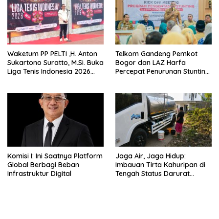
Waketum PP PELTI ,H. Anton
Telkom Gandeng Pemkot
Sukartono Suratto, M.Si. Buka
Bogor dan LAZ Harfa
Liga Tenis Indonesia 2026
Percepat Penurunan Stunting
Seri 1
di Bogor Barat & Tanah
Sareal
Komisi I: Ini Saatnya Platform
Jaga Air, Jaga Hidup:
Global Berbagi Beban
Imbauan Tirta Kahuripan di
Infrastruktur Digital
Tengah Status Darurat
Kemarau