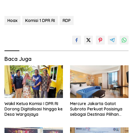
Hoax
Komisi 1 DPR RI
RDP
Baca Juga
Wakil Ketua Komisi I DPR RI
Mercure Jakarta Gatot
Dorong Digitalisasi hingga ke
Subroto Perkuat Posisinya
Desa Wargajaya
sebagai Destinasi Pilihan
untuk Bisnis, Staycation,
Meeting, dan Kuliner di
Jakarta Selatan