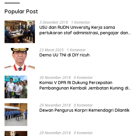
Popular Post
3 Desember 2018
1 Komentar
USU dan RUDN University Kerja sama
pertukaran staf administrasi, pengajar dan
mahasiswa
23 Maret 2025
1 Komentar
Demo UU TNI di DIY ricuh
30 November 2018
0 Komentar
Komisi V DPR RI Dukung Percepatan
Pembangunan Kembali Jembatan Kuning di
PALU
29 November 2018
0 Komentar
Dewan Pengurus Korpri Kemendagri Dilantik
29 November 2018
0 Komentar