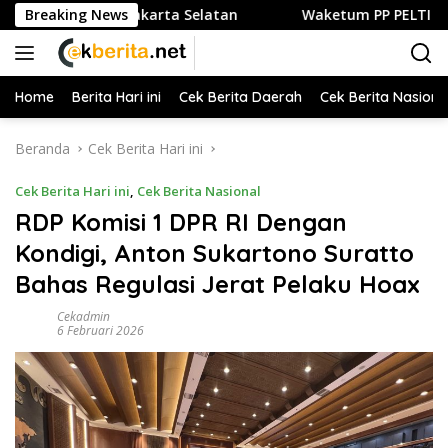
Langsung
uliner di Jakarta Selatan
Breaking News
Waketum PP PELTI ,H. Anton Su
ke
konten
Home
Berita Hari ini
Cek Berita Daerah
Cek Berita Nasiona
Beranda
Cek Berita Hari ini
Cek Berita Hari ini
,
Cek Berita Nasional
RDP Komisi 1 DPR RI Dengan
Kondigi, Anton Sukartono Suratto
Bahas Regulasi Jerat Pelaku Hoax
Cekadmin
6 Februari 2026