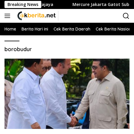
Langsung
Wargajaya
Breaking News
Mercure Jakarta Gatot Subroto Perkuat Posisin
ke
konten
Home
Berita Hari ini
Cek Berita Daerah
Cek Berita Nasiona
borobudur