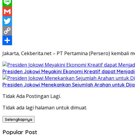
WhatsApp
Line
Gmail
Twitter
Copy
Link
Share
Jakarta, Cekberita.net – PT Pertamina (Persero) kembal
Presiden Jokowi Meyakini Ekonomi Kreatif dapat Menjadi
Presiden Jokowi Menekankan Sejumlah Arahan untuk Dij
Tidak Ada Postingan Lagi.
Tidak ada lagi halaman untuk dimuat.
Selengkapnya
Popular Post