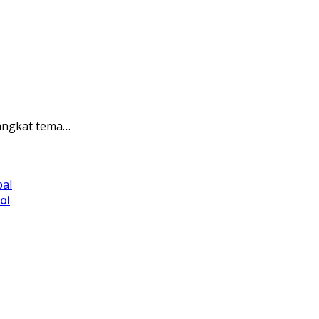
gangkat tema…
al