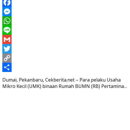
Facebook
Messenger
WhatsApp
Line
Gmail
Twitter
Copy
Link
Share
Dumai, Pekanbaru, Cekberita.net – Para pelaku Usaha
Mikro Kecil (UMK) binaan Rumah BUMN (RB) Pertamina…