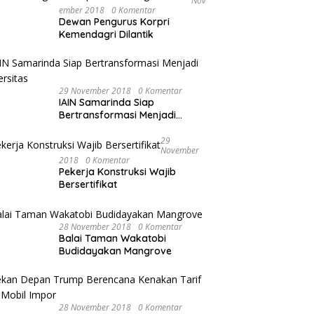
Nov
Ember 2018
0 Komentar
Dewan Pengurus Korpri
Kemendagri Dilantik
29 November 2018
0 Komentar
IAIN Samarinda Siap
Bertransformasi Menjadi
Universitas
29
November
2018
0 Komentar
Pekerja Konstruksi Wajib
Bersertifikat
28 November 2018
0 Komentar
Balai Taman Wakatobi
Budidayakan Mangrove
28 November 2018
0 Komentar