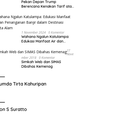
Pekan Depan Trump
Berencana Kenakan Tarif atas
Mobil Impor
1 November 2024
0 Komentar
Wahana Ngalun Katulampa:
Edukasi Manfaat Air dan
Penanganan Banjir dalam
Destinasi Wisata Alam
27
Nove
Mber 2018
0 Komentar
Simkah Web dan SIMAS
Dibahas Kemenag
umda Tirta Kahuripan
on S Suratto