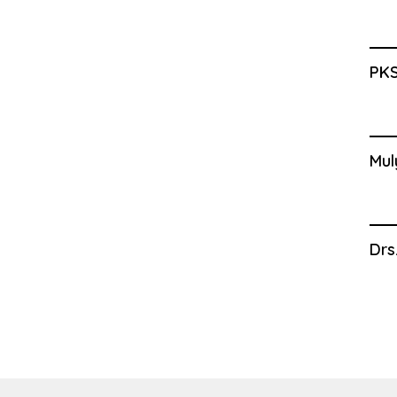
PKS
Mul
Drs