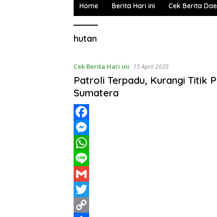
Home
Berita Hari ini
Cek Berita Da
hutan
Cek Berita Hari ini
15 April 2020
Patroli Terpadu, Kurangi Titik 
Sumatera
F
a
M
c
e
W
e
s
h
L
b
s
a
i
G
o
e
t
n
m
T