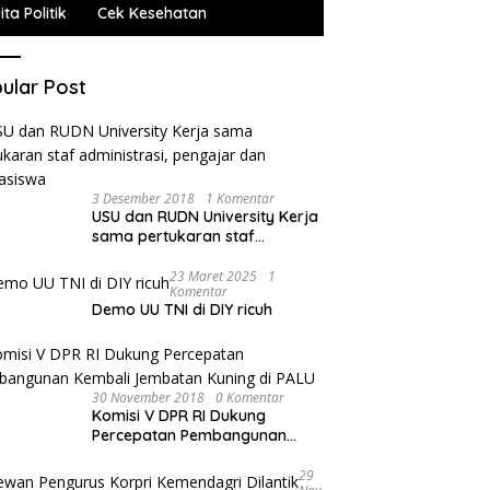
ta Politik
Cek Kesehatan
ular Post
3 Desember 2018
1 Komentar
USU dan RUDN University Kerja
sama pertukaran staf
administrasi, pengajar dan
mahasiswa
23 Maret 2025
1
Komentar
Demo UU TNI di DIY ricuh
30 November 2018
0 Komentar
Komisi V DPR RI Dukung
Percepatan Pembangunan
Kembali Jembatan Kuning di
PALU
29