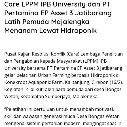
Care LPPM IPB University dan PT
e
ss
at
e
ai
itt
p
ar
Pertamina EP Asset 3 Jatibarang
b
e
s
l
er
y
e
Latih Pemuda Majalengka
o
n
A
Li
Menanam Lewat Hidroponik
o
g
p
n
k
er
p
k
Pusat Kajian Resolusi Konflik (Care) Lembaga Penelitian
dan Pengabdian kepada Masyarakat (LPPM) IPB
University bersama PT Pertamina EP Asset 3 Jatibarang
gelar pelatihan Urban Farming berbasis Hidroponik di
Konekroot Aquaponic Farm, Kalitanjung, Cirebon (16/2).
Kegiatan ini diikuti oleh para pemuda dari desa Bongas
Wetan, Kecamatan Sumberjaya, Majalengka.
“Pelatihan ini bertujuan untuk menambah motivasi,
skill dan wawasan generasi muda Desa Bongas Wetan
mengenai sistem pertanian modern, mengingat saat ini