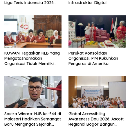
Liga Tenis Indonesia 2026
Infrastruktur Digital
Seri 1
KOWANI Tegaskan KLB Yang
Perukat Konsolidasi
Mengatasnamakan
Organisasi, PIM Kukuhkan
Organisasi Tidak Memiliki
Pengurus di Amerika
Dasar Konstitisional
Sastra Winara: HJB ke-544 di
Global Accessibility
Malasari Hadirkan Semangat
Awareness Day 2026, Ascott
Baru Mengingat Sejarah
Regional Bogor Bangun
Bogor
Koneksi Bermakna Bersama