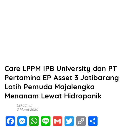
Care LPPM IPB University dan PT
Pertamina EP Asset 3 Jatibarang
Latih Pemuda Majalengka
Menanam Lewat Hidroponik
Cekadmin
2 Maret 2020
F
M
W
Li
G
T
C
S
ac
e
h
n
m
w
o
h