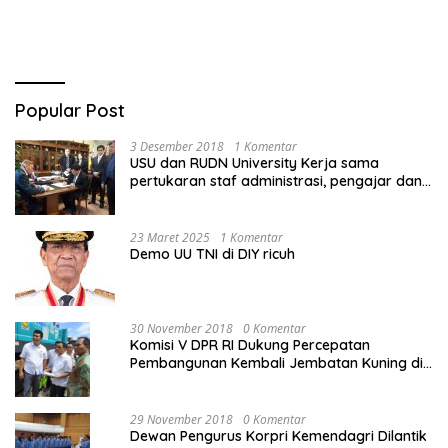
Komunitas Disabilitas
Popular Post
3 Desember 2018
1 Komentar
USU dan RUDN University Kerja sama
pertukaran staf administrasi, pengajar dan
mahasiswa
23 Maret 2025
1 Komentar
Demo UU TNI di DIY ricuh
30 November 2018
0 Komentar
Komisi V DPR RI Dukung Percepatan
Pembangunan Kembali Jembatan Kuning di
PALU
29 November 2018
0 Komentar
Dewan Pengurus Korpri Kemendagri Dilantik