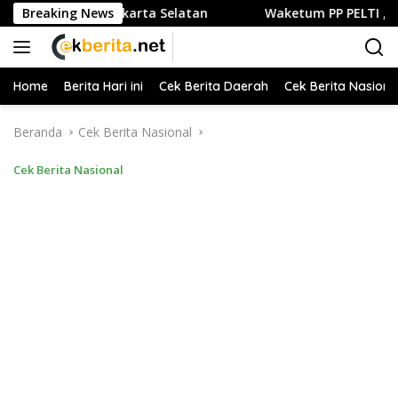
Langsung
uliner di Jakarta Selatan
Breaking News
Waketum PP PELTI ,H. Anton Su
ke
konten
Home
Berita Hari ini
Cek Berita Daerah
Cek Berita Nasiona
Beranda
Cek Berita Nasional
Cek Berita Nasional