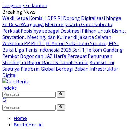
Langsung ke konten
Breaking News
Wakil Ketua Komisi I DPR RI Dorong Digitalisasi hingga
ke Desa Wargajaya
Mercure Jakarta Gatot Subroto
Perkuat Posisinya sebagai Destinasi Pilihan untuk Bisnis,
Staycation, Meeting, dan Kuliner di Jakarta Selatan
Waketum PP PELTI ,H. Anton Sukartono Suratto, M.Si.
Buka Liga Tenis Indonesia 2026 Seri 1
Telkom Gandeng
Pemkot Bogor dan LAZ Harfa Percepat Penurunan
Stunting di Bogor Barat & Tanah Sareal
Komisi I: Ini
Saatnya Platform Global Berbagi Beban Infrastruktur
Digital
Indeks
Home
Berita Hari ini