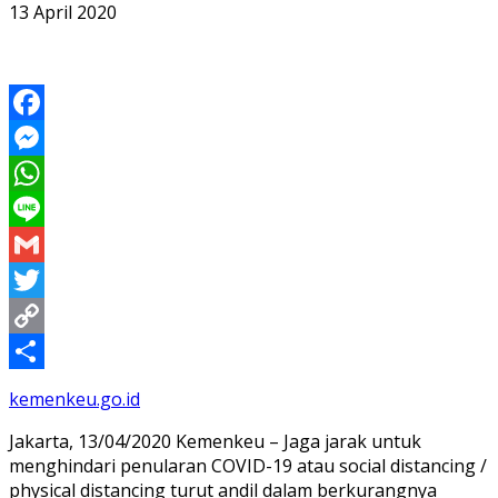
13 April 2020
Facebook
Messenger
WhatsApp
Line
Gmail
Twitter
Copy
Link
Share
kemenkeu.go.id
Jakarta, 13/04/2020 Kemenkeu – Jaga jarak untuk
menghindari penularan COVID-19 atau social distancing /
physical distancing turut andil dalam berkurangnya