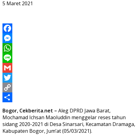
5 Maret 2021
Facebook
Messenger
WhatsApp
Line
Gmail
Twitter
Copy
Link
Share
Bogor, Cekberita.net –
Aleg DPRD Jawa Barat,
Mochamad Ichsan Maoluddin menggelar reses tahun
sidang 2020-2021 di Desa Sinarsari, Kecamatan Dramaga,
Kabupaten Bogor, Jum’at (05/03/2021).