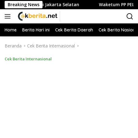
Langsung
an Kuliner di Jakarta Selatan
Breaking News
Waketum PP PELTI ,H. Anto
ke
konten
Home
Berita Hari ini
Cek Berita Daerah
Cek Berita Nasiona
Beranda
Cek Berita Internasional
Cek Berita Internasional