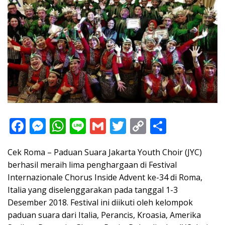
F
M
W
Li
G
T
C
S
ac
e
h
n
m
w
o
h
Cek Roma – Paduan Suara Jakarta Youth Choir (JYC)
e
ss
at
e
ai
itt
p
ar
berhasil meraih lima penghargaan di Festival
b
e
s
l
er
y
e
Internazionale Chorus Inside Advent ke-34 di Roma,
o
n
A
Li
Italia yang diselenggarakan pada tanggal 1-3
o
g
p
n
Desember 2018. Festival ini diikuti oleh kelompok
paduan suara dari Italia, Perancis, Kroasia, Amerika
k
er
p
k