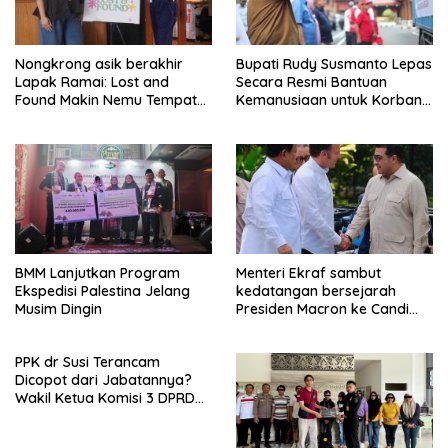
Nongkrong asik berakhir
Bupati Rudy Susmanto Lepas
Lapak Ramai: Lost and
Secara Resmi Bantuan
Found Makin Nemu Tempat
Kemanusiaan untuk Korban
di Hati Komunitas
Longsor KBB
BMM Lanjutkan Program
Menteri Ekraf sambut
Ekspedisi Palestina Jelang
kedatangan bersejarah
Musim Dingin
Presiden Macron ke Candi
Borobudur
PPK dr Susi Terancam
Dicopot dari Jabatannya?
Wakil Ketua Komisi 3 DPRD
Kota Bogor Janji Panggil
Dinkes Kota Bogor