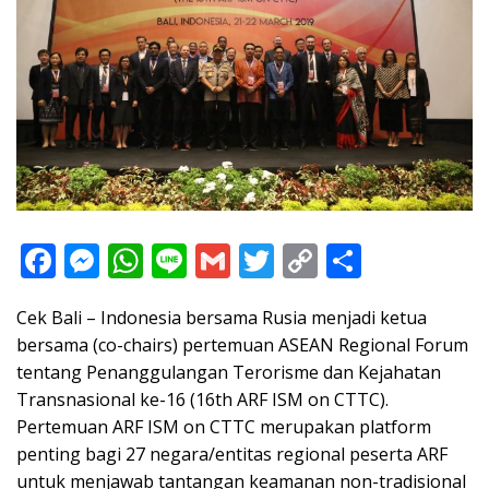
F
M
W
Li
G
T
C
S
ac
e
h
n
m
w
o
h
Cek Bali – Indonesia bersama Rusia menjadi ketua
e
ss
at
e
ai
itt
p
ar
bersama (co-chairs) pertemuan ASEAN Regional Forum
b
e
s
l
er
y
e
tentang Penanggulangan Terorisme dan Kejahatan
o
n
A
Li
Transnasional ke-16 (16th ARF ISM on CTTC).
o
g
p
n
Pertemuan ARF ISM on CTTC merupakan platform
penting bagi 27 negara/entitas regional peserta ARF
k
er
p
k
untuk menjawab tantangan keamanan non-tradisional