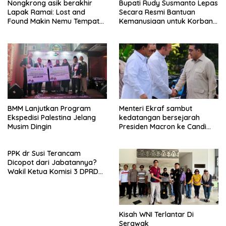
Nongkrong asik berakhir
Bupati Rudy Susmanto Lepas
Lapak Ramai: Lost and
Secara Resmi Bantuan
Found Makin Nemu Tempat
Kemanusiaan untuk Korban
di Hati Komunitas
Longsor KBB
BMM Lanjutkan Program
Menteri Ekraf sambut
Ekspedisi Palestina Jelang
kedatangan bersejarah
Musim Dingin
Presiden Macron ke Candi
Borobudur
PPK dr Susi Terancam
Dicopot dari Jabatannya?
Wakil Ketua Komisi 3 DPRD
Kota Bogor Janji Panggil
Dinkes Kota Bogor
Kisah WNI Terlantar Di
Serawak