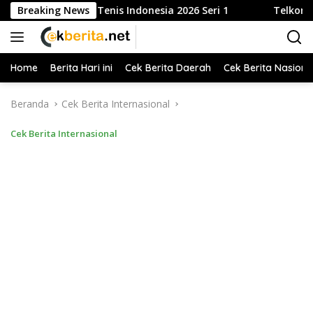
Langsung
Buka Liga Tenis Indonesia 2026 Seri 1
Breaking News
Telkom Gandeng 
ke
konten
Home
Berita Hari ini
Cek Berita Daerah
Cek Berita Nasiona
Beranda
Cek Berita Internasional
Cek Berita Internasional