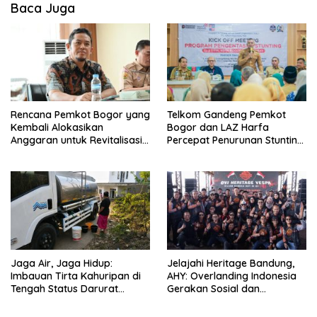
Baca Juga
Rencana Pemkot Bogor yang
Telkom Gandeng Pemkot
Kembali Alokasikan
Bogor dan LAZ Harfa
Anggaran untuk Revitalisasi
Percepat Penurunan Stunting
Terminal Bubulak Tahap III
di Bogor Barat & Tanah
Mendapat Kritik dari Angga
Sareal
Alan Surawijaya
Jaga Air, Jaga Hidup:
Jelajahi Heritage Bandung,
Imbauan Tirta Kahuripan di
AHY: Overlanding Indonesia
Tengah Status Darurat
Gerakan Sosial dan
Kemarau
Kebangsaan