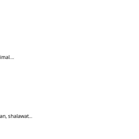
imal….
an, shalawat…