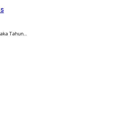
as
naka Tahun…